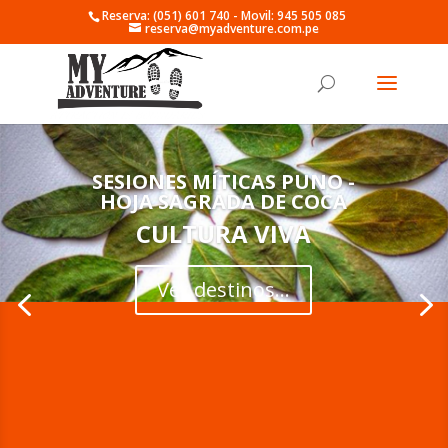
Reserva: (051) 601 740 - Movil: 945 505 085
reserva@myadventure.com.pe
SESIONES MÍTICAS PUNO -
HOJA SAGRADA DE COCA
CULTURA VIVA
Ver destinos...